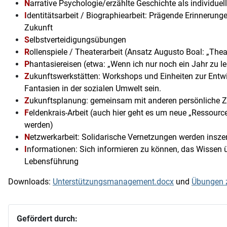
N
arrative Psychologie/erzählte Geschichte als individue
I
dentitätsarbeit / Biographiearbeit: Prägende Erinnerung
Zukunft
S
elbstverteidigungsübungen
R
ollenspiele / Theaterarbeit (Ansatz Augusto Boal: „Thea
P
hantasiereisen (etwa: „Wenn ich nur noch ein Jahr zu le
Z
ukunftswerkstätten: Workshops und Einheiten zur Entw
Fantasien in der sozialen Umwelt sein.
Z
ukunftsplanung: gemeinsam mit anderen persönliche Ziel
F
eldenkrais-Arbeit (auch hier geht es um neue „Ressour
werden)
N
etzwerkarbeit: Solidarische Vernetzungen werden insze
I
nformationen: Sich informieren zu können, das Wissen üb
Lebensführung
Downloads:
Unterstützungsmanagement.docx
und
Übungen z
Gefördert durch: