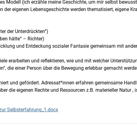
lles Modell (ich erzähle meine Geschichte, um mir selbst bewuss
en der eigenen Lebensgeschichte werden thematisiert, eigene Kra
ter der Unterdrückten“)
ben hätte“ – Richter)
icklung und Entdeckung sozialer Fantasie gemeinsam mit andere
e erarbeiten und reflektieren, wie und mit welcher Unterstützu
cen“, die einer Person über die Bewegung erlebbar gemacht wer
niert und gefördert. Adressat*innen erfahren gemeinsame Handl
er die eigenen Rechte und Ressourcen z.B. materieller Natur , i
ur Selbsterfahrung_1.docx