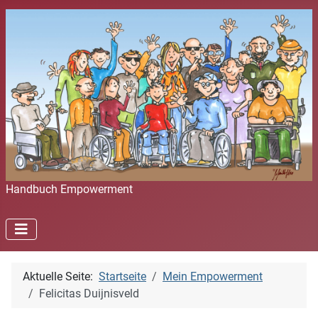
Handbuch Empowerment
Aktuelle Seite:
Startseite
Mein Empowerment
Felicitas Duijnisveld