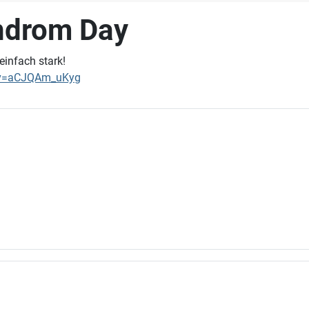
ndrom Day
einfach stark!
d&v=aCJQAm_uKyg